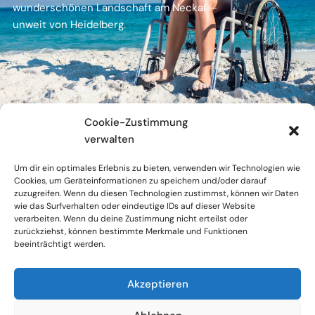
wunderschönen Landschaft am Neckar –
unweit von Heidelberg.
Cookie-Zustimmung
verwalten
Um dir ein optimales Erlebnis zu bieten, verwenden wir Technologien wie
Cookies, um Geräteinformationen zu speichern und/oder darauf
zuzugreifen. Wenn du diesen Technologien zustimmst, können wir Daten
wie das Surfverhalten oder eindeutige IDs auf dieser Website
verarbeiten. Wenn du deine Zustimmung nicht erteilst oder
zurückziehst, können bestimmte Merkmale und Funktionen
Bahnhofstraße 1a
beeinträchtigt werden.
D-69151 Neckargemünd
Akzeptieren
Tel.:
06223 – 8620 52
E-Mail:
info@theramedical.de